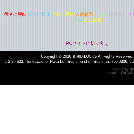
役者に興味
裏方に興味
声優に興味
人形劇団
アニメ
映像制作
音
Blog
過去上演
PCサイトに切り換え
Copyright © 2026
劇団B-LUCKS
All Rights Reserved.
1-2-23-603, Honkawacho, Naka-ku Hiroshima-shi, Hiroshima, 730-0806, 
powered by
Qu
based on
PukiWiki