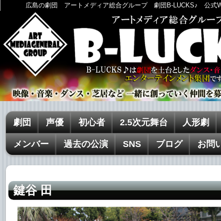
広島の劇団 アートメディア総合グループ 劇団B-LUCKS♪ 公式
劇団
声優
初心者
2.5次元舞台
人形劇
メンバー
過去の公演
SNS
ブログ
お問
鍵谷 田