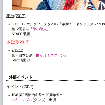
舞台(2017)
3/11、12 ヤングフェスタ2017「華舞く！ヤンフェス-kabu
第12回公演「
隣の隣人
」
STAFF 装置
本公演(2017)
2/11,12
第４回本公演
『曲がれ！スプーン』
Staff 演出部
外部イベント
イベント(2017)
10/8 第2回比治山祭〜20周年祭〜
スキャンブル
(ダンス) 出演