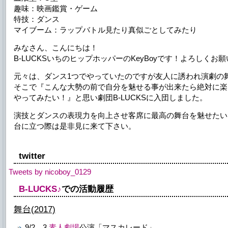
趣味：映画鑑賞・ゲーム
特技：ダンス
マイブーム：ラップバトル見たり真似ごとしてみたり
みなさん、こんにちは！
B-LUCKSいちのヒップホッパーのKeyBoyです！よろしくお
元々は、ダンス1つでやっていたのですが友人に誘われ演劇の
そこで『こんな大勢の前で自分を魅せる事が出来たら絶対に楽
やってみたい！』と思い劇団B-LUCKSに入団しました。
演技とダンスの表現力を向上させ客席に最高の舞台を魅せたい
台に立つ際は是非見に来て下さい。
twitter
Tweets by nicoboy_0129
B-LUCKS♪
での活動履歴
舞台(2017)
9/2、3
素人劇場
公演「マスカレード」