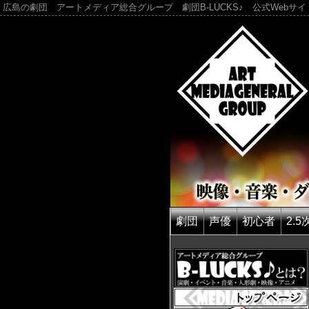
広島の劇団 アートメディア総合グループ 劇団B-LUCKS♪ 公式Webサイ
劇団
声優
初心者
2.