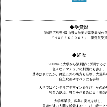
◆受賞歴
第9回広島県･岡山県大学美術系卒業制作
『ＨＯＰＥＳ２００７』 優秀賞受
◆経歴
2003年に大学から演劇部に所属するが
色々なアマチュアの劇団にも参加。
基本は表方だが、舞監以外の裏方も経験。大道具
自主映画やオペラにも参加
大学ではインテリアデザインを学び、その経
独自の劇場、舞台を作る為に日々勉強
大学卒業後、広島に拠点を移し、
意識の近い人間を模索する中、杉山宏一と