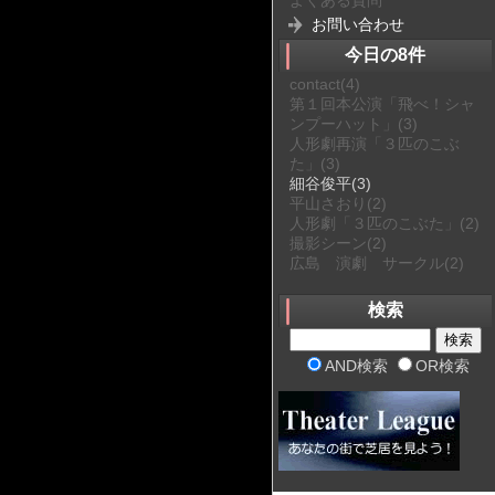
お問い合わせ
今日の8件
contact
(4)
第１回本公演「飛べ！シャ
ンプーハット」
(3)
人形劇再演「３匹のこぶ
た」
(3)
細谷俊平
(3)
平山さおり
(2)
人形劇「３匹のこぶた」
(2)
撮影シーン
(2)
広島 演劇 サークル
(2)
検索
AND検索
OR検索