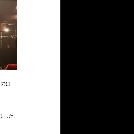
ものは
ました
。