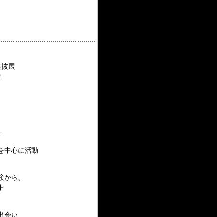
選抜展
賞
、
を中心に活動
験から、
中
出会い