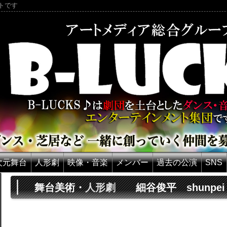
トです
5次元舞台
人形劇
映像・音楽
メンバー
過去の公演
SNS
舞台美術・
人形劇
細谷俊平
shunpei 