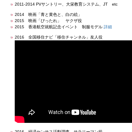
2011-2014 PVサントリー、大栄教育システム、JT etc
2014 映画「青と黄色と、白の絵」
2015 映画「びったれ」 ヤクザ役
2015 香港航空就航記念イベント 制服モデル
詳細
2016 全国移住ナビ「移住チャンネル」友人役
2016 経済センサス活動調査 サラリーマン役