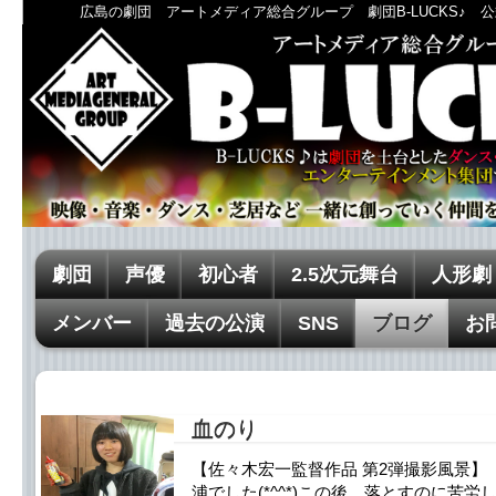
広島の劇団 アートメディア総合グループ 劇団B-LUCKS♪ 公
劇団
声優
初心者
2.5次元舞台
人形劇
メンバー
過去の公演
SNS
ブログ
お
血のり
【佐々木宏一監督作品 第2弾撮影風景】
浦でした(*^^*)この後、落とすのに苦労