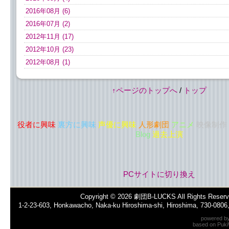
2016年08月 (6)
2016年07月 (2)
2012年11月 (17)
2012年10月 (23)
2012年08月 (1)
↑ページのトップへ
/
トップ
役者に興味
裏方に興味
声優に興味
人形劇団
アニメ
映像制作
Blog
過去上演
PCサイトに切り換え
Copyright © 2026
劇団B-LUCKS
All Rights Reserv
1-2-23-603, Honkawacho, Naka-ku Hiroshima-shi, Hiroshima, 730-080
powered b
based on
Puki