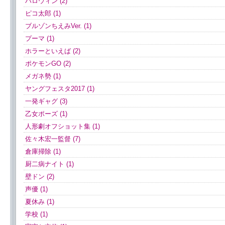
ハロウィン (2)
ピコ太郎 (1)
ブルゾンちえみVer. (1)
プーマ (1)
ホラーといえば (2)
ポケモンGO (2)
メガネ勢 (1)
ヤングフェスタ2017 (1)
一発ギャグ (3)
乙女ポーズ (1)
人形劇オフショット集 (1)
佐々木宏一監督 (7)
倉庫掃除 (1)
厨二病ナイト (1)
壁ドン (2)
声優 (1)
夏休み (1)
学校 (1)