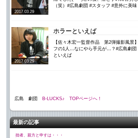
（笑）#広島劇団 #スタッフ #意外に美
2017.03.29
ホラーといえば
【佐々木宏一監督作品 第2弾撮影風景
フの1人…なにやら手元が…？#広島劇団 
といえば
2017.03.29
広島 劇団
B-LUCKS♪
TOPページへ！
最新の記事
拙者、親方と申すは・・・