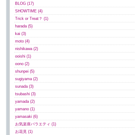
BLOG (17)
SHOWTIME (4)
Trick or Treat？ (1)
harada (5)
kai (3)
moto (4)
nishikawa (2)
ooishi (1)
oono (2)
shunpei (5)
sugiyama (2)
sunada (3)
tsubashi (3)
yamada (2)
yamano (1)
yamasaki (6)
お気楽座バラエティ (1)
お花見 (1)