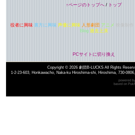
↑ページのトップへ
/
トップ
役者に興味
裏方に興味
声優に興味
人形劇団
アニメ
映像制作
Blog
過去上演
PCサイトに切り換え
Copyright © 2026
劇団B-LUCKS
All Rights Reserv
1-2-23-603, Honkawacho, Naka-ku Hiroshima-shi, Hiroshima, 730-080
powered b
based on
Puki