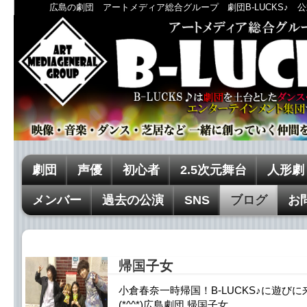
広島の劇団 アートメディア総合グループ 劇団B-LUCKS♪ 公
劇団
声優
初心者
2.5次元舞台
人形劇
メンバー
過去の公演
SNS
ブログ
お
帰国子女
小倉春奈一時帰国！B-LUCKS♪に遊び
(*^^*)広島劇団 帰国子女