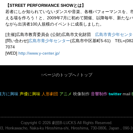
【STREET PERFORMANCE SHOWとは】
若者にしか知られていないダンスや音楽、各種パフォーマンスを、
える場を作ろう！と、2009年7月に初めて開催、以降毎年、新たな
ながら出演者100人規模のイベントに成長しました。
[主催]広島市教育委員会 (公財)広島市文化財団
広島市青少年センタ
[問い合わせ]
広島市青少年センター
(広島市中区基町5-61) TEL=(082)22
7074
[WED]
http://www.y-center.jp/
↑ページのトップへ
/
トップ
裏方に興味
声優に興味
人形劇団
アニメ
映像制作
音響制作
twitter
mail
Copyright © 2026
劇団B-LUCKS
All Rights Reserved.
03, Honkawacho, Naka-ku Hiroshima-shi, Hiroshima, 730-0806, Japan，090-