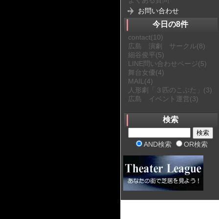
お問い合わせ
今日の8件
contact
(10)
広島 演劇 サークル
(8)
細谷俊平
(5)
LINE問い合わせページ
(5)
舞台女優
(4)
MAIL
(4)
人形劇「３匹のこぶた」
(3)
広島 イベント運営
(3)
検索
AND検索
OR検索