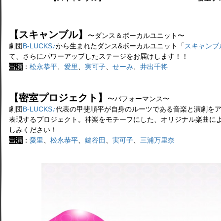
【スキャンブル】
〜ダンス＆ボーカルユニット〜
劇団
B-LUCKS♪
から生まれたダンス&ボーカルユニット「
スキャンブ
て、さらにパワーアップしたステージをお届けします！！
出演
：
松永恭平
、
愛里
、
実可子
、
せーみ
、
井出千将
【密室プロジェクト】
〜パフォーマンス〜
劇団
B-LUCKS♪
代表の甲斐順平が自身のルーツである音楽と演劇を
表現するプロジェクト。神楽をモチーフにした、オリジナル楽曲に
しみください！
出演
：
愛里
、
松永恭平
、
鍵谷田
、
実可子
、
三浦万里奈