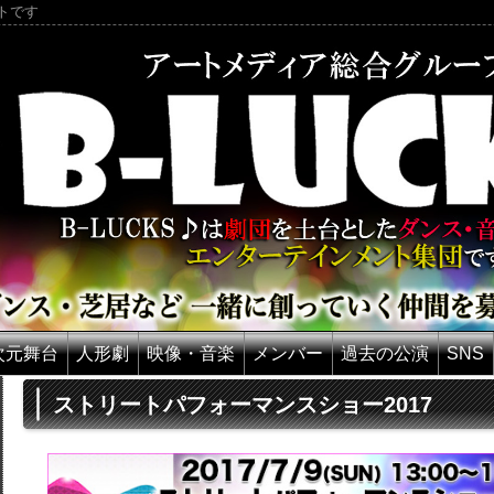
トです
5次元舞台
人形劇
映像・音楽
メンバー
過去の公演
SNS
ストリートパフォーマンスショー2017