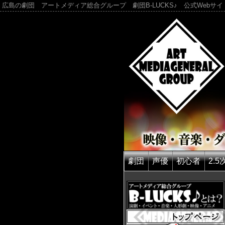
広島の劇団 アートメディア総合グループ 劇団B-LUCKS♪ 公式Webサイ
劇団
声優
初心者
2.