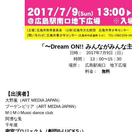
「〜Dream ON!! みんながみん
日時： 2017年7月9日（日）
時間： 13：00〜15：30
場所： 広島駅南口 地下広場
料金：
無料
【出演者】
大野薫（ART MEDIA JAPAN）
ブーゲンビリア（ART MEDIA JAPAN）
M☆M☆Music dance club
阿漕な兎
千年屋
密室プロジェクト（劇団B-LUCKS♪）